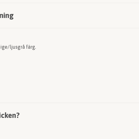
ning
eige/ljusgrå färg.
icken?