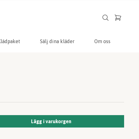
Klädpaket
Sälj dina kläder
Om oss
Lägg i varukorgen