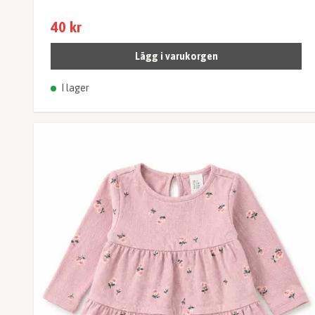
40 kr
Lägg i varukorgen
I lager