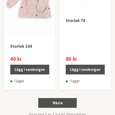
Storlek 74
Storlek 104
40 kr
80 kr
Lägg i varukorgen
Lägg i varukorgen
I lager
I lager
Nästa
Visar sida 1 av 2, totalt 29 produkter