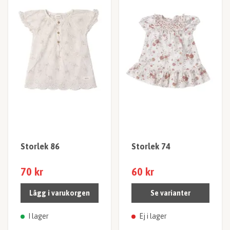
Storlek 86
Storlek 74
70 kr
60 kr
Lägg i varukorgen
Se varianter
I lager
Ej i lager