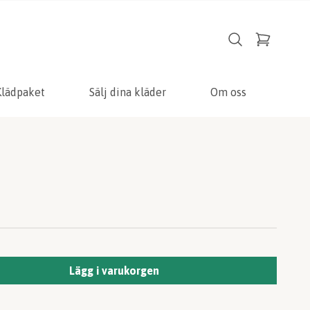
Klädpaket
Sälj dina kläder
Om oss
Lägg i varukorgen