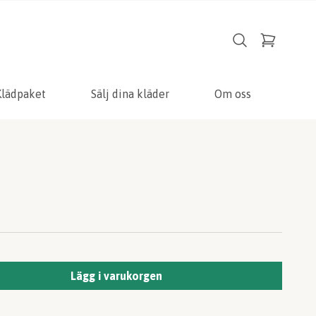
Klädpaket
Sälj dina kläder
Om oss
Lägg i varukorgen