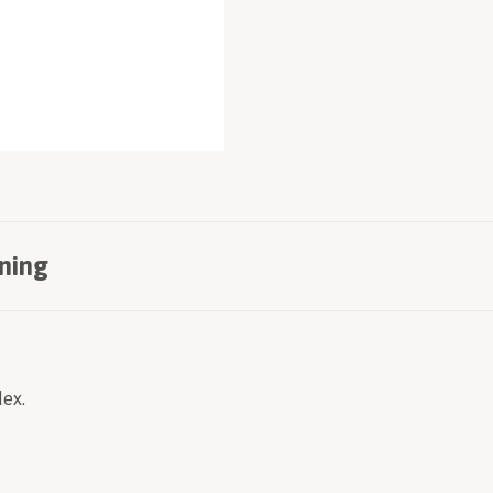
ning
dex.