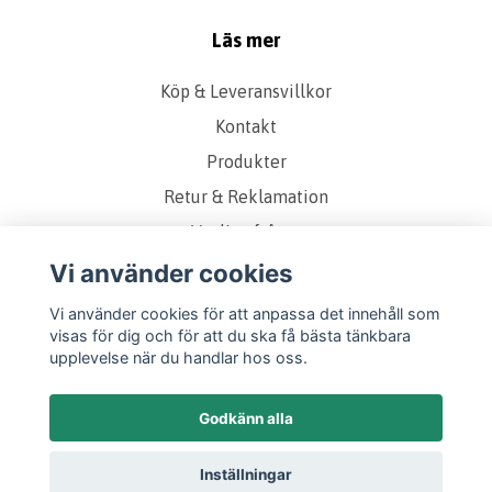
Läs mer
Köp & Leveransvillkor
Kontakt
Produkter
Retur & Reklamation
Vanliga frågor
Om oss
Vi använder cookies
Presentkort
Vi använder cookies för att anpassa det innehåll som
visas för dig och för att du ska få bästa tänkbara
Storleks & Kvalitetsguide
upplevelse när du handlar hos oss.
Godkänn alla
Inställningar
© 2026 Twicely