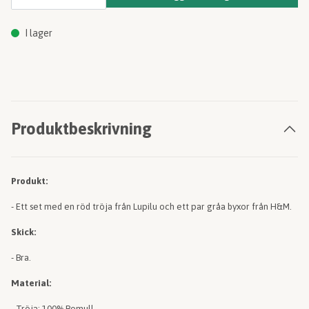
I lager
Produktbeskrivning
Produkt:
- Ett set med en röd tröja från Lupilu och ett par gråa byxor från H&M.
Skick:
- Bra.
Material:
- Tröja: 100% Bomull.