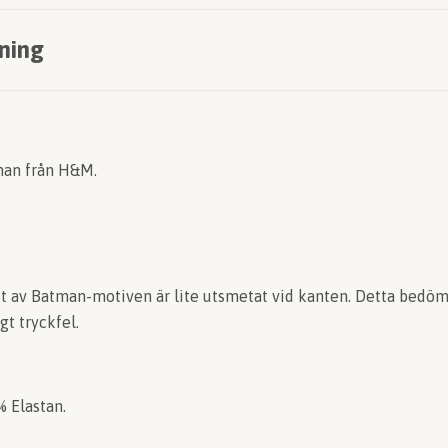
ning
tman från H&M.
ett av Batman-motiven är lite utsmetat vid kanten. Detta bedö
gt tryckfel.
% Elastan.