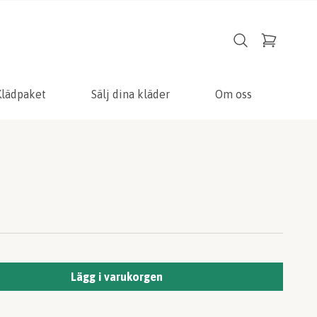
Klädpaket
Sälj dina kläder
Om oss
Lägg i varukorgen