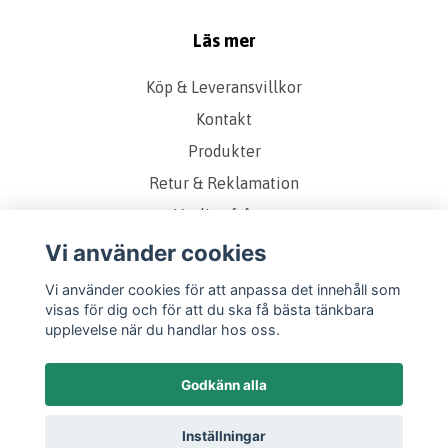
Läs mer
Köp & Leveransvillkor
Kontakt
Produkter
Retur & Reklamation
Vanliga frågor
Om oss
Vi använder cookies
Presentkort
Vi använder cookies för att anpassa det innehåll som
visas för dig och för att du ska få bästa tänkbara
Storleks & Kvalitetsguide
upplevelse när du handlar hos oss.
Godkänn alla
Inställningar
© 2026 Twicely