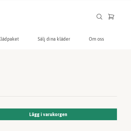
Klädpaket
Sälj dina kläder
Om oss
Lägg i varukorgen