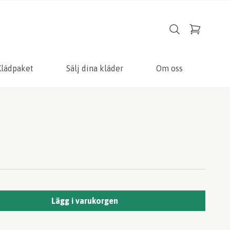
Klädpaket
Sälj dina kläder
Om oss
Lägg i varukorgen