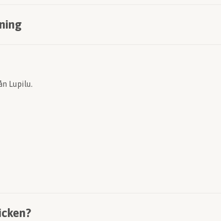
ning
ån Lupilu.
icken?