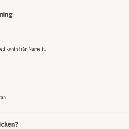
ning
med kanin från Name it.
tan.
icken?