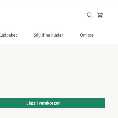
Klädpaket
Sälj dina kläder
Om oss
Lägg i varukorgen