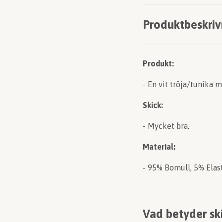
Produktbeskriv
Produkt:
- En vit tröja/tunika 
Skick:
- Mycket bra.
Material:
- 95% Bomull, 5% Elas
Vad betyder sk