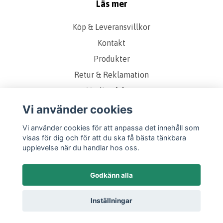
Läs mer
Köp & Leveransvillkor
Kontakt
Produkter
Retur & Reklamation
Vanliga frågor
Om oss
Vi använder cookies
Presentkort
Vi använder cookies för att anpassa det innehåll som
visas för dig och för att du ska få bästa tänkbara
Storleks & Kvalitetsguide
upplevelse när du handlar hos oss.
Godkänn alla
Inställningar
© 2026 Twicely